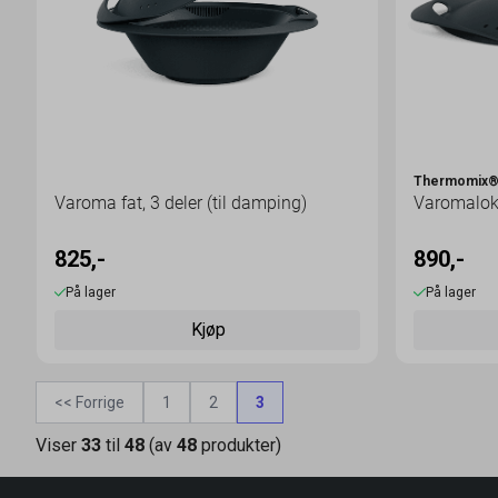
Thermomix
Varoma fat, 3 deler (til damping)
Varomalo
825,-
890,-
På lager
På lager
Kjøp
<< Forrige
1
2
3
Viser
33
til
48
(av
48
produkter)