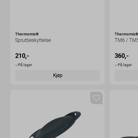
Thermomix®
Thermomix
Sprutbeskyttelse
TM6 / TM5
210,-
360,-
På lager
På lager
Kjøp