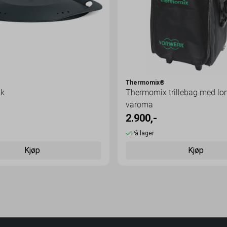
®
Thermomix®
kk
Thermomix trillebag med lo
varoma
2.900,-
På lager
Kjøp
Kjøp