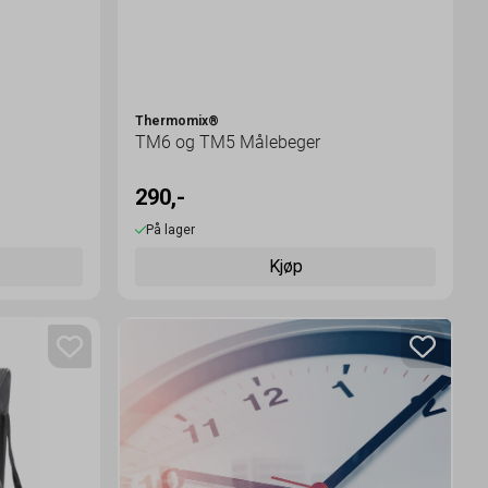
Thermomix®
TM6 og TM5 Målebeger
290,-
På lager
Kjøp