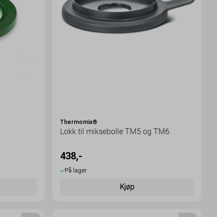
Thermomix®
Lokk til miksebolle TM5 og TM6
438,-
På lager
Kjøp