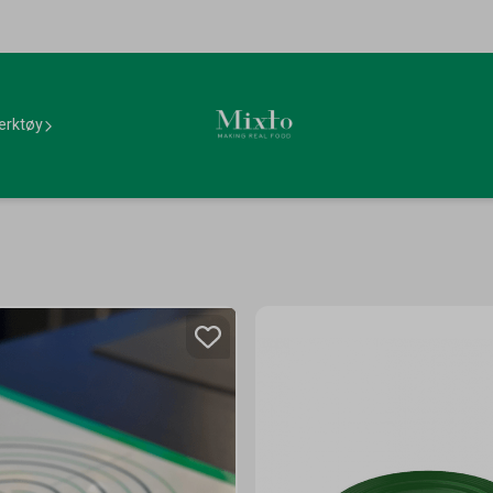
erktøy