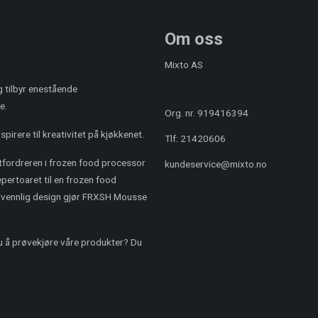
Om oss
Mixto AS
og tilbyr enestående
e.
Org. nr. 919416394
pirere til kreativitet på kjøkkenet.
Tlf:
21420606
utfordreren i frozen food processor
kundeservice@mixto.no
ertoaret til en frozen food
rvennlig design gjør FRXSH Mousse
du å prøvekjøre våre produkter? Du