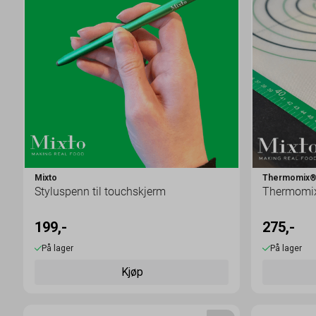
Mixto
Thermomix
Styluspenn til touchskjerm
Thermomix 
199,-
275,-
På lager
På lager
Kjøp