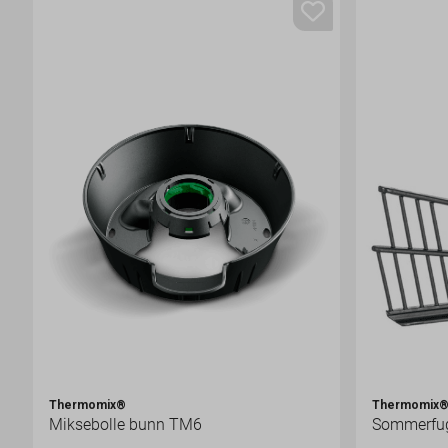
Thermomix®
Thermomix
Miksebolle bunn TM6
Sommerfug