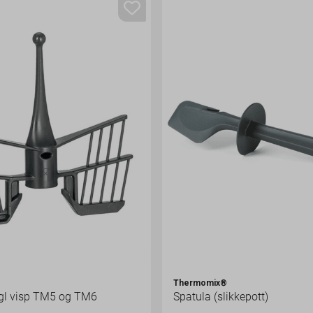
®
Thermomix®
l visp TM5 og TM6
Spatula (slikkepott)