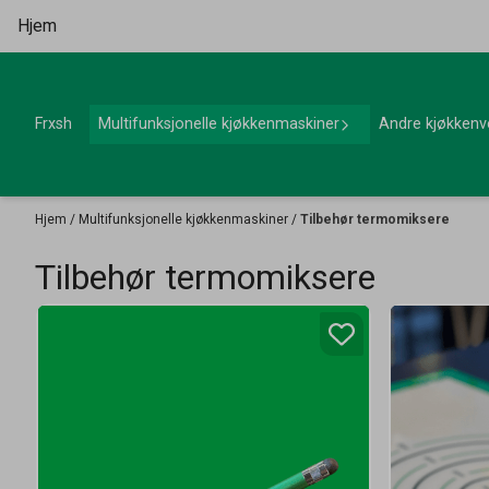
Hopp til innhold
Hjem
Frxsh
Multifunksjonelle kjøkkenmaskiner
Andre kjøkkenv
Hjem
/
Multifunksjonelle kjøkkenmaskiner
/
Tilbehør termomiksere
Tilbehør termomiksere