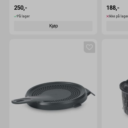
250,-
188,-
På lager
Ikke på lage
Kjøp