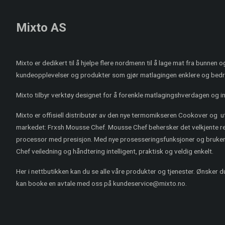
Mixto AS
Mixto er dedikert til å hjelpe flere nordmenn til å lage mat fra bunnen 
kundeopplevelser og produkter som gjør matlagingen enklere og bedr
Mixto tilbyr verktøy designet for å forenkle matlagingshverdagen og ins
Mixto er offisiell distributør av den nye termomikseren Cookover og 
markedet: Frxsh Mousse Chef. Mousse Chef behersker det velkjente rep
processor med presisjon. Med nye prosesseringsfunksjoner og bruke
Chef veiledning og håndtering intelligent, praktisk og veldig enkelt.
Her i nettbutikken kan du se alle våre produkter og tjenester. Ønsker 
kan booke en avtale med oss på kundeservice@mixto.no.