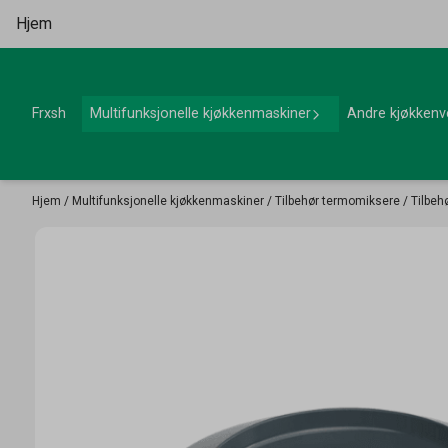
Hopp til innhold
Hjem
Frxsh
Multifunksjonelle kjøkkenmaskiner
Andre kjøkkenv
Hjem
/
Multifunksjonelle kjøkkenmaskiner
/
Tilbehør termomiksere
/
Tilbeh