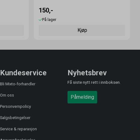
150,-
På lager
Kjøp
Kundeservice
Nyhetsbrev
Få siste nytt rett i innboksen.
Bli Mixto-forhandler
Om oss
Påmelding
Personvernpolicy
Salgsbetingelser
Service & reparasjon