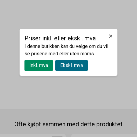
Priser inkl. eller ekskl. mva
I denne butikken kan du velge om du vil
se prisene med eller uten moms.
Inkl. mva
Ekskl. mva
Ofte kjøpt sammen med dette produktet