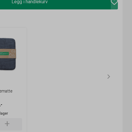
Legg i handlekurv
ematte
,-
lager