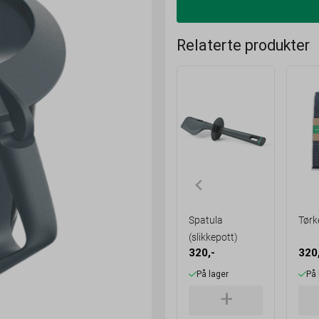
Spatula
Tørk
(slikkepott)
320,-
320
På lager
På 