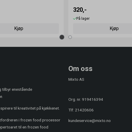
320,-
På lager
Kjøp
Kjøp
Om oss
Mixto AS
og tilbyr enestående
e.
Org. nr. 919416394
pirere til kreativitet på kjøkkenet.
Tlf:
21420606
utfordreren i frozen food processor
kundeservice@mixto.no
ertoaret til en frozen food