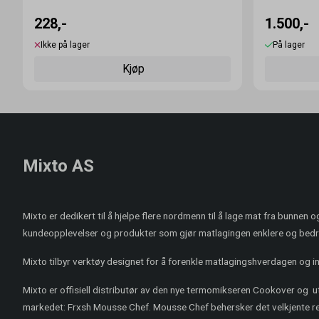
228,-
1.500,-
Ikke på lager
På lager
Kjøp
Mixto AS
Mixto er dedikert til å hjelpe flere nordmenn til å lage mat fra bunnen 
kundeopplevelser og produkter som gjør matlagingen enklere og bedr
Mixto tilbyr verktøy designet for å forenkle matlagingshverdagen og ins
Mixto er offisiell distributør av den nye termomikseren Cookover og 
markedet: Frxsh Mousse Chef. Mousse Chef behersker det velkjente rep