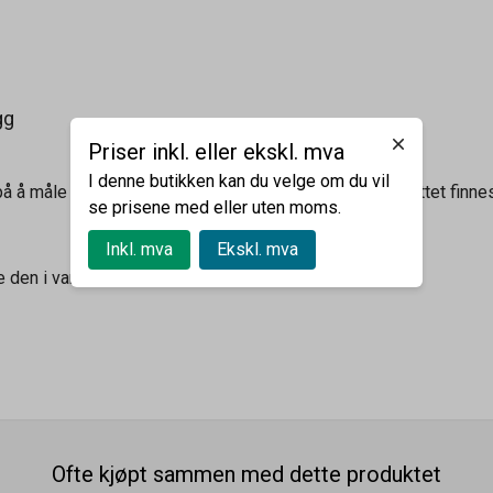
gg
Priser inkl. eller ekskl. mva
I denne butikken kan du velge om du vil
på å måle din ovn for å sikre at stekebrettet passer. Brettet finne
se prisene med eller uten moms.
Inkl. mva
Ekskl. mva
e den i vann med litt såpe.
Ofte kjøpt sammen med dette produktet