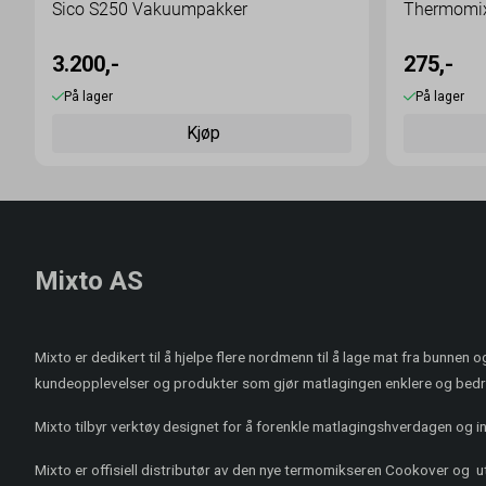
Sico S250 Vakuumpakker
Thermomix 
3.200,-
275,-
På lager
På lager
Kjøp
Mixto AS
Mixto er dedikert til å hjelpe flere nordmenn til å lage mat fra bunnen 
kundeopplevelser og produkter som gjør matlagingen enklere og bedr
Mixto tilbyr verktøy designet for å forenkle matlagingshverdagen og ins
Mixto er offisiell distributør av den nye termomikseren Cookover og 