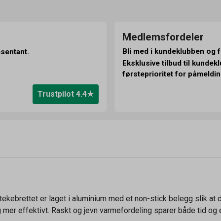
Medlemsfordeler
Bli med i kundeklubben og f
esentant.
Eksklusive tilbud til kunde
førsteprioritet for påmeldin
Trustpilot 4.4
kebrettet er laget i aluminium med et non-stick belegg slik at d
og mer effektivt. Raskt og jevn varmefordeling sparer både tid og