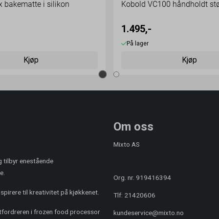
bakematte i silikon
Kobold VC100 håndholdt st
1.495,-
På lager
Kjøp
Kjøp
Om oss
Mixto AS
og tilbyr enestående
e.
Org. nr. 919416394
pirere til kreativitet på kjøkkenet.
Tlf:
21420606
utfordreren i frozen food processor
kundeservice@mixto.no