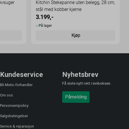
øvsuger
Kitchin Stekepanne uten belegg, 28 cm,
stål med kobber kjerne
3.199,-
På lager
Kjøp
Kundeservice
Nyhetsbrev
Få siste nytt rett i innboksen.
Bli Mixto-forhandler
Om oss
Påmelding
Personvernpolicy
Salgsbetingelser
Service & reparasjon