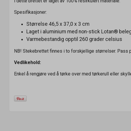
i dette brettet er laget av 100% resirkulert materiale.
Spesifikasjoner:
Størrelse 46,5 x 37,0 x 3 cm
Laget i aluminium med non-stick Lotan® bele
Varmebestandig opptil 260 grader celsius
NB! Stekebrettet finnes i to forskjellige størrelser. Pass 
Vedlikehold:
Enkel å rengjøre ved å tørke over med tørkerull eller skyll