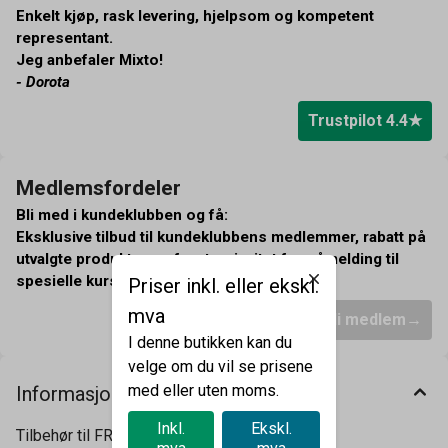
Enkelt kjøp, rask levering, hjelpsom og kompetent
representant.
Jeg anbefaler Mixto!
- Dorota
Trustpilot 4.4
Medlemsfordeler
Bli med i kundeklubben og få:
Eksklusive tilbud til kundeklubbens medlemmer, rabatt på
utvalgte produkter og førsteprioritet for påmelding til
spesielle kurs og events.
Priser inkl. eller ekskl.
mva
Bli medlem
I denne butikken kan du
velge om du vil se prisene
med eller uten moms.
Informasjon
Inkl.
Ekskl.
Tilbehør til FRXSH Mousse Chef.