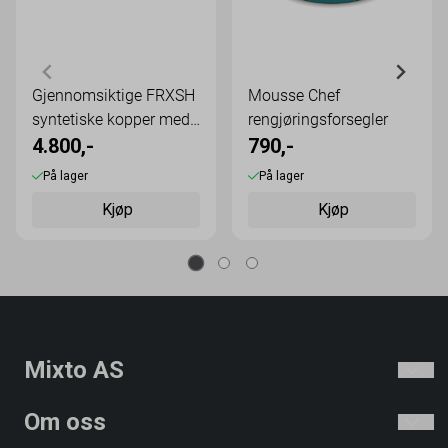
Gjennomsiktige FRXSH
Mousse Chef
syntetiske kopper med
rengjøringsforsegler
lokk - 12 pakk
4.800,-
790,-
På lager
På lager
Kjøp
Kjøp
Mixto AS
Om oss
Mixto er dedikert til å hjelpe flere nordmenn til å lage mat fra