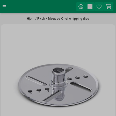
Hopp til innhold
Hjem
/
Frxsh
/
Mousse Chef whipping disc