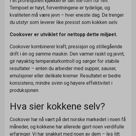
I et profesjonelt kjøkken er det lite rom for feil.
Tempoet er høyt, forventningene er tydelige, og
kvaliteten må være jevn – hver eneste dag. Da trenger
du utstyr som leverer like presist som kokken selv.
Cookover er utviklet for nettopp dette miljøet.
Cookover kombinerer kraft, presisjon og stillegående
drift i én og samme maskin. Den varmer raskt og jevnt,
gir nøyaktig temperaturkontroll og sørger for stabile
resultater – enten du arbeider med supper, sauser,
emulsjoner eller delikate kremer. Resultatet er bedre
konsistens, mindre svinn og høyere effektivitet i
produksjonen.
Hva sier kokkene selv?
Cookover har nå vært på det norske markedet i noen få
måneder, og kokkene har allerede gjort noen verdifulle
erfaringer. Vi har snakket med noen av dem – les litt