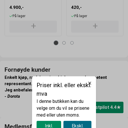
4.900,-
420,-
På lager
På lager
Fornøyde kunder
Enkelt kjøp, rask levering, hjelpsom og kompetent
representant.
Priser inkl. eller ekskl.
Jeg anbefaler Mixto!
mva
- Dorota
I denne butikken kan du
Trustpilot 4.4
velge om du vil se prisene
med eller uten moms.
Medlemsfordeler
Inkl.
Ekskl.