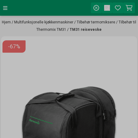
Hopp til innhold
Hjem
/
Multifunksjonelle kjøkkenmaskiner
/
Tilbehør termomiksere
/
Tilbehør til
Thermomix TM31
/
TM31 reiseveske
-67%