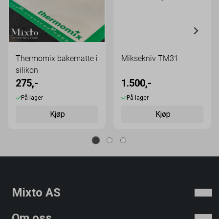
Thermomix bakematte i
Miksekniv TM31
silikon
275,-
1.500,-
På lager
På lager
Kjøp
Kjøp
Mixto AS
Om oss